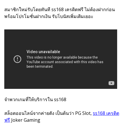
สมาชิกใหม่รับโดยทันที ss168 เครดิตฟรี ไม่ต้องฝากก่อน
พร้อมโปรโมชั่นฝากเงิน รับโบนัสเพิ่มเติมเยอะ
จำพวกเกมที่ให้บริการใน ss168
สล็อตออนไลน์จากค่ายดัง เป็นต้นว่า PG Slot,
ss168 เครดิต
ฟรี
Joker Gaming