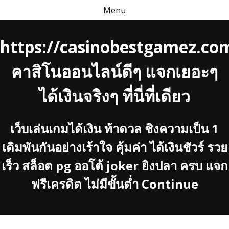
Skip
Menu
to
content
https://casinobestgamez.co
คาสิโนออนไลน์ดีๆ แจกเยอะๆ
ได้เงินจริงๆ ที่นี่ที่เดียว
เว็บเล่นเกมได้เงิน ท้าดวล ชิงความเป็น 1
เดิมพันกันอย่างเร้าใจ คุ้มค่า ได้เงินชัวร์ รวย
เร็ว สล็อต pg ออโต้ joker ยิงปลา ครบ แจก
ฟรีเครดิต ไม่มีขั้นต่ำ Continue