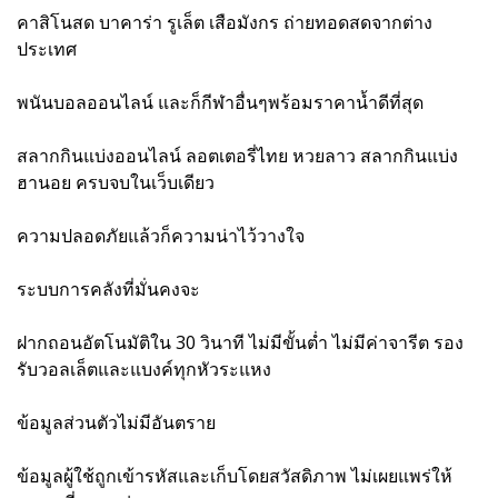
คาสิโนสด บาคาร่า รูเล็ต เสือมังกร ถ่ายทอดสดจากต่าง
ประเทศ
พนันบอลออนไลน์ และก็กีฬาอื่นๆพร้อมราคาน้ำดีที่สุด
สลากกินแบ่งออนไลน์ ลอตเตอรี่ไทย หวยลาว สลากกินแบ่ง
ฮานอย ครบจบในเว็บเดียว
ความปลอดภัยแล้วก็ความน่าไว้วางใจ
ระบบการคลังที่มั่นคงจะ
ฝากถอนอัตโนมัติใน 30 วินาที ไม่มีขั้นต่ำ ไม่มีค่าจารีต รอง
รับวอลเล็ตและแบงค์ทุกหัวระแหง
ข้อมูลส่วนตัวไม่มีอันตราย
ข้อมูลผู้ใช้ถูกเข้ารหัสและเก็บโดยสวัสดิภาพ ไม่เผยแพร่ให้