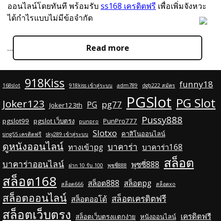
ออนไลน์โดยทันที พร้อมรับ
ss168 เครดิตฟรี
เพื่อเพิ่มจังหวะ
ได้กำไรแบบไม่มีข้อจำกัด
…
Read more
918Kiss
funny18
168slot
918kiss เข้าสู่ระบบ
adm789
dgb222 สมัคร
PGSlot
PG Slot
Joker123
pg77
PG
Joker123th
Pussy888
pgslot99
pgslot เว็บตรง
PunPro777
punpro
Slotxo
คาสิโนออนไลน์
sing55 เครดิตฟรี
sky289 เข้าสู่ระบบ
ดูหนังออนไลน์
บาคาร่า
ทางเข้าpg
บาคาร่า168
สล็อต
บาคาร่าออนไลน์
พุซซี่888
ฝาก 10 รับ 100
พุชชี่888
สล็อต168
สล็อต888
สล็อตpg
สล็อต666
สล็อตxo
สล็อตออนไลน์
สล็อตเครดิตฟรี
สล็อตออโต้
สล็อตเว็บตรง
เครดิตฟรี
สล็อตเว็บตรงแตกง่าย
หนังออนไลน์