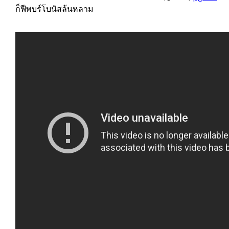
ก็ฟีพบร์โบนัสล้นหลาม