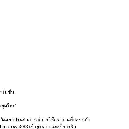
รโมชั่น
นยุคใหม่
ั้นยังมอบประสบการณ์การใช้แรงงานที่ปลอดภัย
chinatown888 เข้าสู่ระบบ และก็การรับ