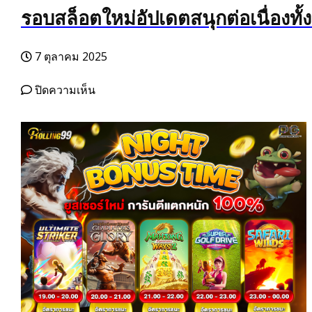
รอบสล็อตใหม่อัปเดตสนุกต่อเนื่องทั
7 ตุลาคม 2025
บน
ปิดความเห็น
sclass88
16
October
sclass88
เข้า
สู่
ระบบ
แจ็ค
พอต
ไม่
เว้น
รอบ
สล็อต