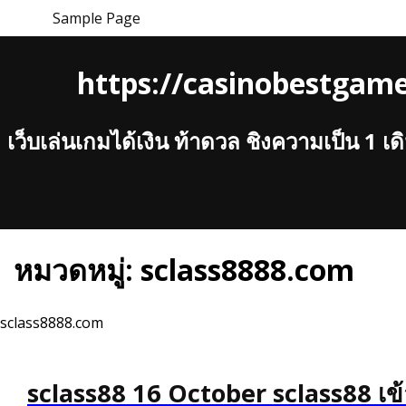
Skip
Sample Page
to
content
https://casinobestgamez.c
เว็บเล่นเกมได้เงิน ท้าดวล ชิงความเป็น 1 เด
หมวดหมู่:
sclass8888.com
sclass8888.com
sclass88 16 October sclass88 เข้