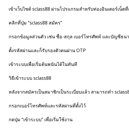
เข้าเว็บไซต์ sclass88 ผ่านโปรแกรมสำหรับท่องอินเตอร์เน็ตที
คลิกที่ปุ่ม “sclass88 สมัคร”
กรอกข้อมูลส่วนตัว เช่น ชื่อ-สกุล เบอร์โทรศัพท์ และบัญชีธ
ตั้งรหัสผ่านและก็รับรองตัวตนผ่าน OTP
เข้าระบบเพื่อเริ่มต้นพนันได้ในทันที
วิธีเข้าระบบ sclass88
หลังจากสมัครเป็นสมาชิกเป็นระเบียบแล้ว สามารถทำ sclass88 เ
กรอกเบอร์โทรศัพท์และรหัสผ่านที่ตั้งไว้
กดปุ่ม “เข้าระบบ” เพื่อเริ่มใช้งาน