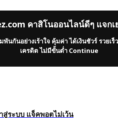
om คาสิโนออนไลน์ดีๆ แจกเยอะๆ ไ
ิมพันกันอย่างเร้าใจ คุ้มค่า ได้เงินชัวร์ รวย
เครดิต ไม่มีขั้นต่ำ Continue
าสู่ระบบ แจ็คพอตไม่เว้น