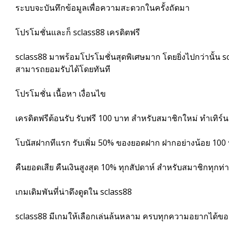
ระบบจะบันทึกข้อมูลเพื่อความสะดวกในครั้งถัดมา
โปรโมชั่นและก็ sclass88 เครดิตฟรี
sclass88 มาพร้อมโปรโมชั่นสุดพิเศษมาก โดยยิ่งไปกว่านั้น scl
สามารถยอมรับได้โดยทันที
โปรโมชั่น เนื้อหา เงื่อนไข
เครดิตฟรีต้อนรับ รับฟรี 100 บาท สำหรับสมาชิกใหม่ ทำเทิร์น 
โบนัสฝากทีแรก รับเพิ่ม 50% ของยอดฝาก ฝากอย่างน้อย 100
คืนยอดเสีย คืนเงินสูงสุด 10% ทุกสัปดาห์ สำหรับสมาชิกทุกท่
เกมเดิมพันที่น่าดึงดูดใน sclass88
sclass88 มีเกมให้เลือกเล่นล้นหลาม ครบทุกความอยากได้ของผ