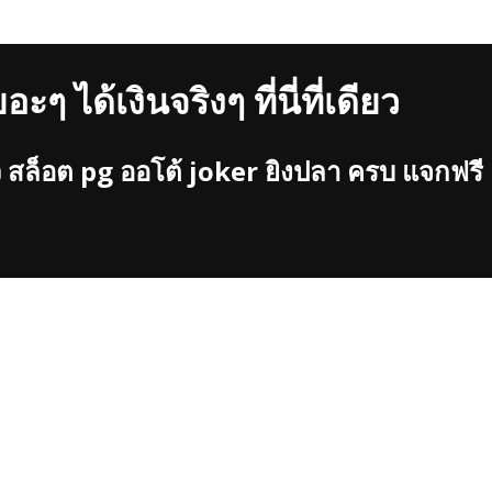
ด้เงินจริงๆ ที่นี่ที่เดียว
เร็ว สล็อต pg ออโต้ joker ยิงปลา ครบ แจกฟรี