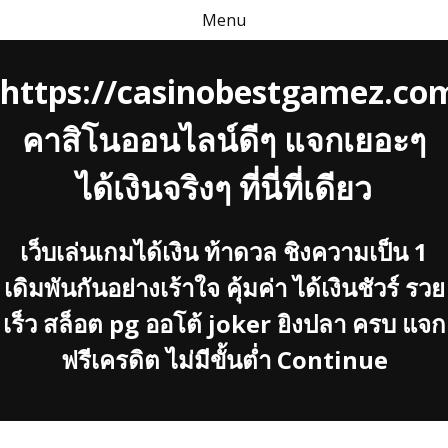
Skip
Menu
to
content
https://casinobestgamez.co
คาสิโนออนไลน์ดีๆ แจกเยอะๆ
ได้เงินจริงๆ ที่นี่ที่เดียว
เว็บเล่นเกมได้เงิน ท้าดวล ชิงความเป็น 1
เดิมพันกันอย่างเร้าใจ คุ้มค่า ได้เงินชัวร์ รวย
เร็ว สล็อต pg ออโต้ joker ยิงปลา ครบ แจก
ฟรีเครดิต ไม่มีขั้นต่ำ Continue