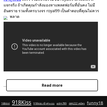
แจกจริง ถ้าเกิดคุณกำลังมองหาแพลตฟอร์มที่มั่นคง ไม่มี
อันตราย รวมทั้งครบวงจร royal99 เป็นคำตอบที่คุณไม่ควร
พลาด
…
Read more
918Kiss
funny18
168slot
918kiss เข้าสู่ระบบ
adm789
dgb222 สมัคร