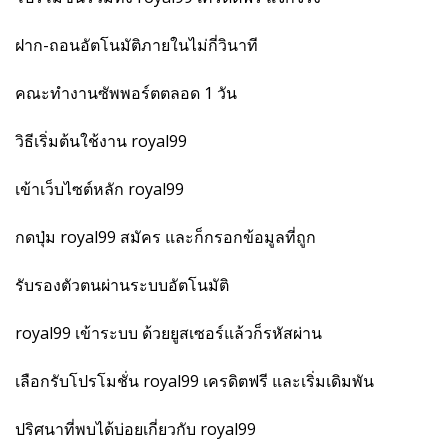
ฝาก-ถอนอัตโนมัติภายในไม่กี่วินาที
คณะทำงานซัพพอร์ตตลอด 1 วัน
วิธีเริ่มต้นใช้งาน royal99
เข้าเว็บไซต์หลัก royal99
กดปุ่ม royal99 สมัคร และก็กรอกข้อมูลที่ถูก
รับรองตัวตนผ่านระบบอัตโนมัติ
royal99 เข้าระบบ ด้วยยูสเซอร์แล้วก็รหัสผ่าน
เลือกรับโปรโมชั่น royal99 เครดิตฟรี และเริ่มเดิมพัน
ปริศนาที่พบได้บ่อยเกี่ยวกับ royal99