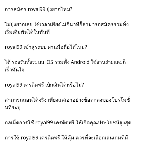
การสมัคร royal99 ยุ่งยากไหม?
ไม่ยุ่งยากเลย ใช้เวลาเพียงไม่กี่นาทีก็สามารถสมัครรวมทั้ง
เริ่มเดิมพันได้ในทันที
royal99 เข้าสู่ระบบ ผ่านมือถือได้ไหม?
ได้ รองรับทั้งระบบ iOS รวมทั้ง Android ใช้งานง่ายและก็
เร็วทันใจ
royal99 เครดิตฟรี เบิกเงินได้หรือไม่?
สามารถถอนได้จริง เพียงแค่เอาอย่างข้อตกลงของโปรโมชั่
นที่ระบุ
กลเม็ดการใช้ royal99 เครดิตฟรี ให้เกิดคุณประโยชน์สูงสุด
การใช้ royal99 เครดิตฟรี ให้คุ้ม ควรที่จะเลือกเล่นเกมที่มี