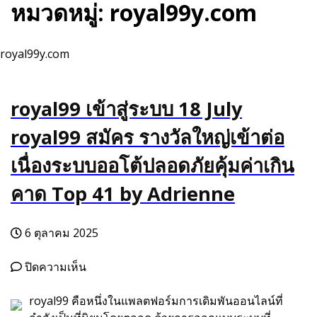
หมวดหมู่:
royal99y.com
royal99y.com
royal99 เข้าสู่ระบบ 18 July
royal99 สมัคร รางวัลใหญ่เข้าต่อ
เนื่องระบบออโต้ปลอดภัยคุ้มค่าเกิน
คาด Top 41 by Adrienne
6 ตุลาคม 2025
บน
ปิดความเห็น
royal99
เข้า
royal99 คือหนึ่งในแพลตฟอร์มการเดิมพันออนไลน์ที่
สู่