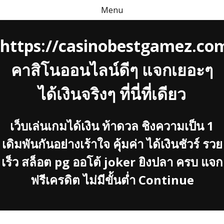
Skip
Menu
to
content
https://casinobestgamez.co
คาสิโนออนไลน์ดีๆ แจกเยอะๆ
ได้เงินจริงๆ ที่นี่ที่เดียว
เว็บเล่นเกมได้เงิน ท้าดวล ชิงความเป็น 1
เดิมพันกันอย่างเร้าใจ คุ้มค่า ได้เงินชัวร์ รวย
เร็ว สล็อต pg ออโต้ joker ยิงปลา ครบ แจก
ฟรีเครดิต ไม่มีขั้นต่ำ Continue