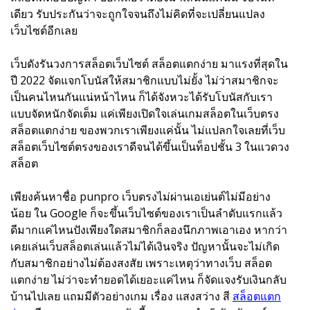
เดียว รับประกันว่าจะถูกใจจนถึงไม่คิดที่จะเปลี่ยนแปลง
เว็บไซต์อีกเลย
เว็บดังรันวงการสล็อตเว็บไซต์ สล็อตแตกง่าย มาแรงที่สุดใน
ปี 2022 จัดแจกโบนัสให้สมาชิกแบบไม่ยั้ง ไม่ว่าสมาชิกจะ
เป็นคนไหนกันแน่หน้าไหน ก็ได้จังหวะได้รับโบนัสกับเรา
แบบจัดหนักจัดเต็ม แค่เพียงเปิดใจเล่นเกมสล็อตในเว็บตรง
สล็อตแตกง่าย ของพวกเราเพียงแค่นั้น ไม่แปลกใจเลยที่เว็บ
สล็อตเว็บไซต์ตรงของเราดีจนได้ขึ้นเป็นท็อปชั้น 3 ในแวดวง
สล็อต
เพียงค้นหาชื่อ punpro เว็บตรงไม่ผ่านเอเย่นต์ไม่มีอย่าง
น้อย ใน Google ก็จะขึ้นเว็บไซต์ของเราเป็นลำดับแรกแล้ว
ดีมากแค่ไหนปังเพียงใดสมาชิกก็ลองนึกภาพเอาเอง หากว่า
เคยเล่นเว็บสล็อตเล่นแล้วไม่ได้เงินจริง ปัญหานั้นจะไม่เกิด
กับสมาชิกอย่างไม่ต้องสงสัย เพราะเหตุว่าทางเว็บ สล็อต
แตกง่าย ไม่ว่าจะทำยอดได้เยอะแค่ไหน ก็จัดแจงรับเงินกลับ
บ้านไปเลย แถมมีตัวอย่างเกม เรื่อง แสงสว่าง สี
สล็อตแตก