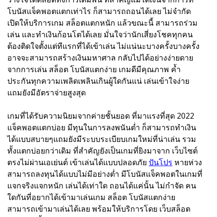
โบนัสแจ็คพอตแตกเท่าไร ก็สามารถถอนได้เลย ไม่จำกัด
เปิดให้บริการเกม สล็อตแตกหนัก แล้วขณะนี้ สามารถร่วม
เล่น และทำเงินก้อนโตได้เลย มั่นใจว่านักเสี่ยงโชคทุกคน
ต้องติดใจตั้งแต่ทีแรกที่ได้เข้าเล่น ไม่แน่นะบางครั้งบางครั้ง
อาจจะสามารถสร้างเงินมหาศาล กลับไปได้อย่างง่ายดาย
จากการเล่น สล็อต โบนัสแตกง่าย เกมดีมีคุณภาพ ค้ำ
ประกันทุกความเพลิดเพลินเกินผู้ใดกันแน่ เล่นเข้าใจง่าย
แถมยังมีอัตราจ่ายสูงสุด
เกมที่ได้รับความนิยมจากค่ายชั้นยอด ที่มาแรงที่สุด 2022
แจ็คพอตแตกบ่อย มีทุนในการลงพนันต่ำ ก็สามารถทำเงิน
ได้แบบสบายๆแถมยังมีระบบระเบียบเกมใหม่ที่น่าเล่น รวม
ทั้งแตกบ่อยกว่าเดิม ที่สำคัญยังเป็นเกมที่ยิงมาจาก เว็บไซต์
ตรงไม่ผ่านเอเย่นต์ เข้าเล่นได้แบบปลอดภัย
ปันโปร
หายห่วง
สามารถลงทุนได้แบบไม่มีอย่างต่ำ มีโบนัสแจ็คพอตในเกมที่
แจกจริงแจกหนัก เล่นได้เท่าใด ถอนได้แค่นั้น ไม่กำจัด คน
ใดกันที่อยากได้เข้ามาเล่นเกม สล็อต โบนัสแตกง่าย
สามารถเข้ามาเล่นได้เลย พร้อมให้บริการโดย เว็บสล็อต