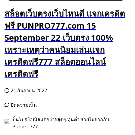
สล็อตเว็บตรงเว็บไหนดี แจกเครดิต
ฟรี PUNPRO777.com 15
September 22 เว็บตรง 100%
เพราะเหตุว่าคนนิยมเล่นแจก
เครดิตฟรี777 สล็อตออนไลน์
เครดิตฟรี
21 กันยายน 2022
บน
ปิดความเห็น
สล็อต
เว็บ
ปั่นโปร โบนัสแตกง่ายสุดๆ ทุนต่ำ รวยไม่ยากกับ
ตรง
Punpro777
เว็บ