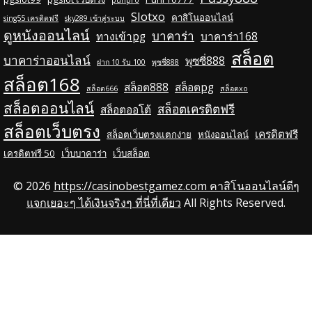
punpro
แจก
Slotxo
คาสิโนออนไลน์
เงิน
sing55 เครดิตฟรี
sky289 เข้าสู่ระบบ
ดูหนังออนไลน์
บาคาร่า
ทางเข้าpg
บาคาร่า168
เข้า
กระเป๋า
สล็อต
บาคาร่าออนไลน์
พุซซี่888
ฝาก 10 รับ 100
พุชชี่888
ทุก
สล็อต168
วัน
สล็อต888
สล็อตpg
สล็อต666
สล็อตxo
กว่า
สล็อตออนไลน์
สล็อตเครดิตฟรี
สล็อตออโต้
1
สล็อตเว็บตรง
เครดิตฟรี
สล็อตเว็บตรงแตกง่าย
หนังออนไลน์
ล้าน
บาท
เครดิตฟรี 50
เว็บบาคาร่า
เว็บสล็อต
© 2026
https://casinobestgamez.com คาสิโนออนไลน์ดีๆ
แจกเยอะๆ ได้เงินจริงๆ ที่นี่ที่เดียว
All Rights Reserved.