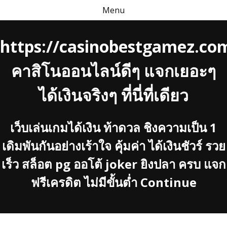
Skip
Menu
to
content
https://casinobestgamez.co
คาสิโนออนไลน์ดีๆ แจกเยอะๆ
ได้เงินจริงๆ ที่นี่ที่เดียว
เว็บเล่นเกมได้เงิน ท้าดวล ชิงความเป็น 1
เดิมพันกันอย่างเร้าใจ คุ้มค่า ได้เงินชัวร์ รวย
เร็ว สล็อต pg ออโต้ joker ยิงปลา ครบ แจก
ฟรีเครดิต ไม่มีขั้นต่ำ Continue