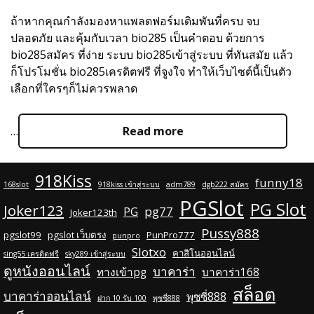
ถ้าหากคุณกำลังมองหาแพลตฟอร์มเดิมพันที่ครบ จบ
ปลอดภัย และคุ้มกับเวลา bio285 เป็นคำตอบ ด้วยการ
bio285สมัคร ที่ง่าย ระบบ bio285เข้าสู่ระบบ ที่ทันสมัย แล้ว
ก็โปรโมชั่น bio285เครดิตฟรี ที่จูงใจ ทำให้เว็บไซต์นี้เป็นตัว
เลือกที่ใครๆก็ไม่ควรพลาด
…
Read more
918Kiss
funny18
168slot
918kiss เข้าสู่ระบบ
adm789
dgb222 สมัคร
PGSlot
PG Slot
Joker123
pg77
PG
Joker123th
Pussy888
pgslot99
pgslot เว็บตรง
PunPro777
punpro
Slotxo
คาสิโนออนไลน์
sing55 เครดิตฟรี
sky289 เข้าสู่ระบบ
ดูหนังออนไลน์
บาคาร่า
ทางเข้าpg
บาคาร่า168
สล็อต
บาคาร่าออนไลน์
พุซซี่888
ฝาก 10 รับ 100
พุชชี่888