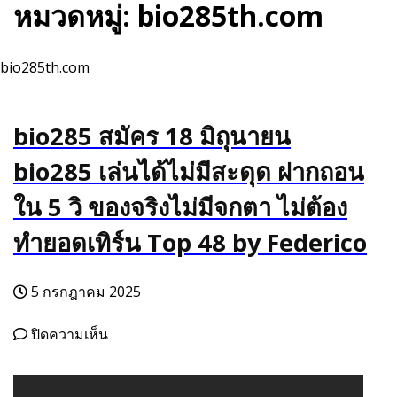
หมวดหมู่:
bio285th.com
bio285th.com
bio285 สมัคร 18 มิถุนายน
bio285 เล่นได้ไม่มีสะดุด ฝากถอน
ใน 5 วิ ของจริงไม่มีจกตา ไม่ต้อง
ทำยอดเทิร์น Top 48 by Federico
5 กรกฎาคม 2025
บน
ปิดความเห็น
bio285
สมัคร
18