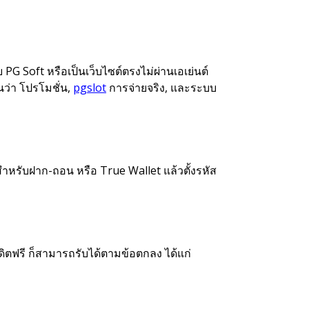
 PG Soft หรือเป็นเว็บไซต์ตรงไม่ผ่านเอเย่นต์
นว่า โปรโมชั่น,
pgslot
การจ่ายจริง, และระบบ
ญชีสำหรับฝาก-ถอน หรือ True Wallet แล้วตั้งรหัส
ครดิตฟรี ก็สามารถรับได้ตามข้อตกลง ได้แก่