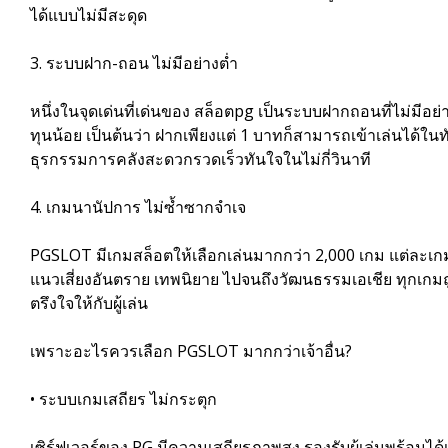
ได้แบบไม่มีสะดุด
3. ระบบฝาก-ถอน ไม่มีอย่างต่ำ
หนึ่งในจุดเด่นที่เด่นของ สล็อตpg เป็นระบบฝากถอนที่ไม่มีอย่าง
ทุนน้อย เป็นต้นว่า ฝากเพียงแต่ 1 บาทก็สามารถเข้าเล่นได้ใน
ธุรกรรมการคลังสะดวกรวดเร็วทันใจในไม่กี่วินาที
4. เกมนานัปการ ไม่ซ้ำซากจำเจ
PGSLOT มีเกมสล็อตให้เลือกเล่นมากกว่า 2,000 เกม แต่ละเกมมีธ
แนวเสี่ยงอันตราย เทพนิยาย ไปจนถึงวัฒนธรรมเอเชีย ทุกเก
ตรึงใจให้กับผู้เล่น
เพราะอะไรควรเลือก PGSLOT มากกว่าเจ้าอื่น?
• ระบบเกมเสถียร ไม่กระตุก
เซิร์ฟเวอร์ของ PG มีความเสถียรภาพสูง รองรับผู้เล่นพร้อม