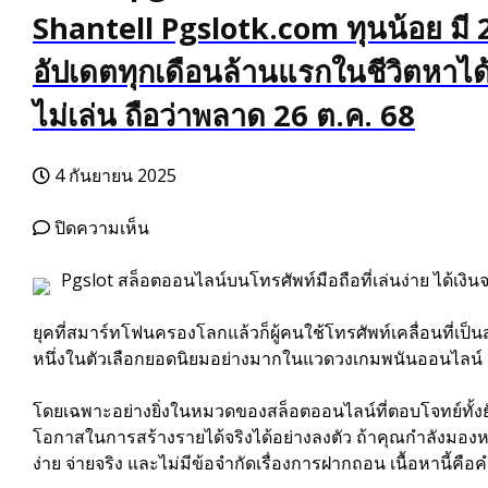
Shantell Pgslotk.com ทุนน้อย มี 
อัปเดตทุกเดือนล้านแรกในชีวิตหาได้ที
ไม่เล่น ถือว่าพลาด 26 ต.ค. 68
4 กันยายน 2025
บน
ปิดความเห็น
ทาง
เข้าpg
Pgslot สล็อตออนไลน์บนโทรศัพท์มือถือที่เล่นง่าย ได้เงิ
อันดับ
1
ยุคที่สมาร์ทโฟนครองโลกแล้วก็ผู้คนใช้โทรศัพท์เคลื่อนที่เป็
ตัว
หนึ่งในตัวเลือกยอดนิยมอย่างมากในแวดวงเกมพนันออนไลน์
จริง
เรื่อง
โดยเฉพาะอย่างยิ่งในหมวดของสล็อตออนไลน์ที่ตอบโจทย์ทั้ง
สล็อต
โอกาสในการสร้างรายได้จริงได้อย่างลงตัว ถ้าคุณกำลังมองหา
แตก
ง่าย จ่ายจริง และไม่มีข้อจำกัดเรื่องการฝากถอน เนื้อหานี้
หนัก