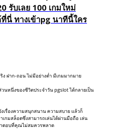
20 รับเลย 100 เกมใหม่
่นี่ ทางเข้าpg นาทีนี้ใคร
นจริง ฝาก-ถอน ไม่มีอย่างต่ำ มีเกมมากมาย
นส่วนหนึ่งของชีวิตประจำวัน pgslot ได้กลายเป็น
ยังเรื่องความสนุกสนาน ความสบาย แล้วก็
เกมสล็อตซึ่งสามารถเล่นได้ผ่านมือถือ เล่น
คือคำตอบที่คุณไม่สมควรพลาด