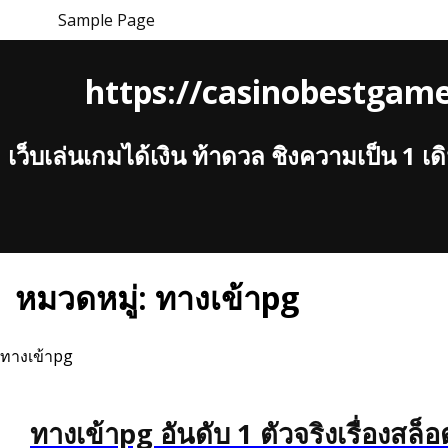
Skip
Sample Page
to
content
https://casinobestgamez.c
เว็บเล่นเกมได้เงิน ท้าดวล ชิงความเป็น 1 เด
หมวดหมู่:
ทางเข้าpg
ทางเข้าpg
ทางเข้าpg อันดับ 1 ตัวจริงเรื่องส