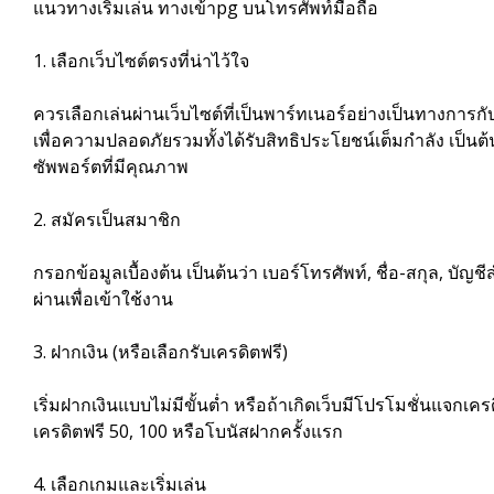
แนวทางเริ่มเล่น ทางเข้าpg บนโทรศัพท์มือถือ
1. เลือกเว็บไซต์ตรงที่น่าไว้ใจ
ควรเลือกเล่นผ่านเว็บไซต์ที่เป็นพาร์ทเนอร์อย่างเป็นทางการกับ
เพื่อความปลอดภัยรวมทั้งได้รับสิทธิประโยชน์เต็มกำลัง เป็นต้
ซัพพอร์ตที่มีคุณภาพ
2. สมัครเป็นสมาชิก
กรอกข้อมูลเบื้องต้น เป็นต้นว่า เบอร์โทรศัพท์, ชื่อ-สกุล, บั
ผ่านเพื่อเข้าใช้งาน
3. ฝากเงิน (หรือเลือกรับเครดิตฟรี)
เริ่มฝากเงินแบบไม่มีขั้นต่ำ หรือถ้าเกิดเว็บมีโปรโมชั่นแจกเ
เครดิตฟรี 50, 100 หรือโบนัสฝากครั้งแรก
4. เลือกเกมและเริ่มเล่น