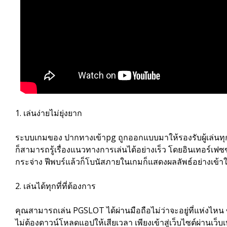
แรก
ใน
ชีวิต
หา
ได้ที่
นี่
ทาง
เข้าpg
นาที
1. เล่นง่ายไม่ยุ่งยาก
นี้
ใคร
ระบบเกมของ ปากทางเข้าpg ถูกออกแบบมาให้รองรับผู้เล่นทุก
ไม่
ก็สามารถรู้เรื่องแนวทางการเล่นได้อย่างเร็ว โดยอินเทอร์เฟซ
เล่น
กระจ่าง ฟีพบร์แล้วก็โบนัสภายในเกมก็แสดงผลลัพธ์อย่างเข้าใ
ถือว่า
พลาด
2. เล่นได้ทุกที่ที่ต้องการ
26
ต.ค.
คุณสามารถเล่น PGSLOT ได้ผ่านมือถือไม่ว่าจะอยู่ที่แห่งไหน 
68
ไม่ต้องดาวน์โหลดแอปให้เสียเวลา เพียงเข้าสู่เว็บไซต์ผ่านเว็บ