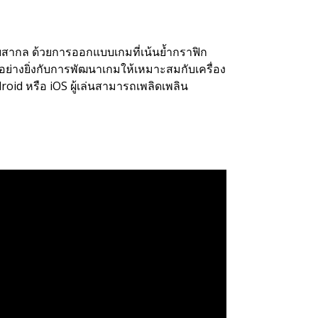
ดับสากล ด้วยการออกแบบเกมที่เน้นย้ำกราฟิก
ะอย่างยิ่งกับการพัฒนาเกมให้เหมาะสมกับเครื่อง
ndroid หรือ iOS ผู้เล่นสามารถเพลิดเพลิน