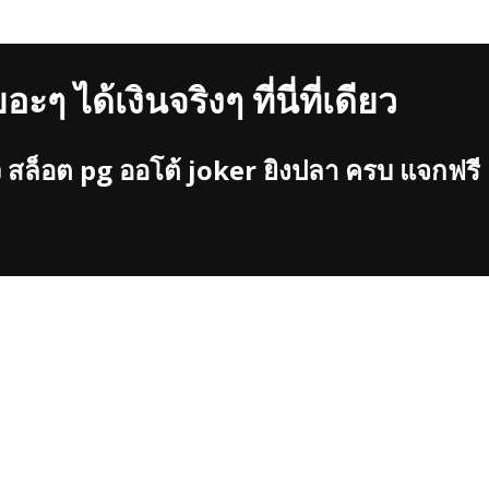
ด้เงินจริงๆ ที่นี่ที่เดียว
เร็ว สล็อต pg ออโต้ joker ยิงปลา ครบ แจกฟรี