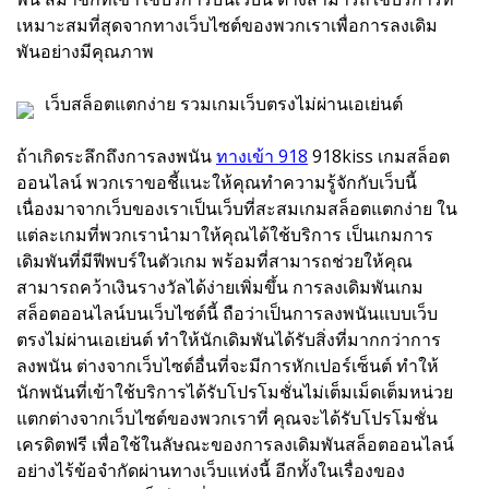
เข้า
เหมาะสมที่สุดจากทางเว็บไซต์ของพวกเราเพื่อการลงเดิม
918kiss
พันอย่างมีคุณภาพ
เว็บ
พนัน
เว็บสล็อตแตกง่าย รวมเกมเว็บตรงไม่ผ่านเอเย่นต์
ทาง
เข้า
ถ้าเกิดระลึกถึงการลงพนัน
ทางเข้า 918
918kiss เกมสล็อต
918
ออนไลน์ พวกเราขอชี้แนะให้คุณทำความรู้จักกับเว็บนี้
WEB
เนื่องมาจากเว็บของเราเป็นเว็บที่สะสมเกมสล็อตแตกง่าย ใน
SLOT
แต่ละเกมที่พวกเรานำมาให้คุณได้ใช้บริการ เป็นเกมการ
Top
เดิมพันที่มีฟีพบร์ในตัวเกม พร้อมที่สามารถช่วยให้คุณ
74
สามารถคว้าเงินรางวัลได้ง่ายเพิ่มขึ้น การลงเดิมพันเกม
by
สล็อตออนไลน์บนเว็บไซต์นี้ ถือว่าเป็นการลงพนันแบบเว็บ
Alexis
ตรงไม่ผ่านเอเย่นต์ ทำให้นักเดิมพันได้รับสิ่งที่มากกว่าการ
2
ลงพนัน ต่างจากเว็บไซต์อื่นที่จะมีการหักเปอร์เซ็นต์ ทำให้
March
นักพนันที่เข้าใช้บริการได้รับโปรโมชั่นไม่เต็มเม็ดเต็มหน่วย
23
แตกต่างจากเว็บไซต์ของพวกเราที่ คุณจะได้รับโปรโมชั่น
https://www.allbet24hr.com/
เครดิตฟรี เพื่อใช้ในลัษณะของการลงเดิมพันสล็อตออนไลน์
ทาง
อย่างไร้ข้อจำกัดผ่านทางเว็บแห่งนี้ อีกทั้งในเรื่องของ