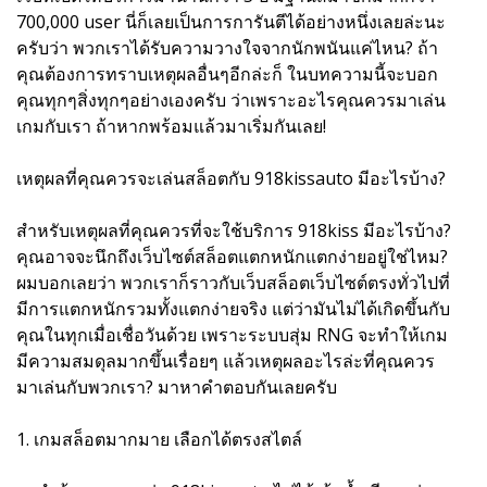
เริ่ม
700,000 user นี่ก็เลยเป็นการการันตีได้อย่างหนึ่งเลยล่ะนะ
ได้
ครับว่า พวกเราได้รับความวางใจจากนักพนันแค่ไหน? ถ้า
เครดิต
คุณต้องการทราบเหตุผลอื่นๆอีกล่ะก็ ในบทความนี้จะบอก
ฟรี
คุณทุกๆสิ่งทุกๆอย่างเองครับ ว่าเพราะอะไรคุณควรมาเล่น
Top
เกมกับเรา ถ้าหากพร้อมแล้วมาเริ่มกันเลย!
42
by
เหตุผลที่คุณควรจะเล่นสล็อตกับ 918kissauto มีอะไรบ้าง?
Lamar
Kissat.app
สำหรับเหตุผลที่คุณควรที่จะใช้บริการ 918kiss มีอะไรบ้าง?
5
คุณอาจจะนึกถึงเว็บไซต์สล็อตแตกหนักแตกง่ายอยู่ใช่ไหม?
January
ผมบอกเลยว่า พวกเราก็ราวกับเว็บสล็อตเว็บไซต์ตรงทั่วไปที่
2026
มีการแตกหนักรวมทั้งแตกง่ายจริง แต่ว่ามันไม่ได้เกิดขึ้นกับ
casino
คุณในทุกเมื่อเชื่อวันด้วย เพราะระบบสุ่ม RNG จะทำให้เกม
มีความสมดุลมากขึ้นเรื่อยๆ แล้วเหตุผลอะไรล่ะที่คุณควร
มาเล่นกับพวกเรา? มาหาคำตอบกันเลยครับ
1. เกมสล็อตมากมาย เลือกได้ตรงสไตล์