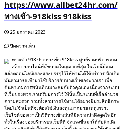
https://www.allbet24hr.com/
ทางเข้า-918kiss 918kiss
25 มกราคม 2023
บน
ปิดความเห็น
918kissเครดิต
ฟรี
ทางเข้า 918 ปากทางเข้า 918kiss ศูนย์รวมบริการเกม
คา
สล็อตออนไลน์ที่มีขนาดใหญ่มากที่สุด ในเว็บนี้มีเกม
สิโน918
สล็อตออนไลน์เยอะแยะบรรจุไว้ให้ท่านได้ใช้บริการ นักเดิม
แจก
พันสามารถเข้ามาใช้บริการกับทางเว็บของพวกเรา เพื่อ
สูตร
ค้นหาเกมการพนันที่เหมาะสมกับตัวคุณเอง เนื่องจากระบบ
สล็อต
ที่เว็บของพวกเราเตรียมการไว้ให้นั้นเป็นระบบที่เอื้ออำนวย
ทดลอง
ความสะดวก รวมทั้งสามารถใช้งานได้อย่างมีประสิทธิภาพ
เล่น
โดยไม่จำเป็นที่จะต้องใช้เงินลงทุนมากมาย เหตุเพราะ
สล็อต
เว็บไซต์ของเราเป็นวิถีทางเข้าเล่นที่มีความน่าดึงดูดใจ อีก
ฟรี
ทั้งในเรื่องของบริการบนเว็บนี้ที่ จัดแจงขึ้นมาให้กับนักเดิม
ทาง
พัน สมาชิกที่เข้าใช้บริการบนเว็บนี้ ต่างสามารถใช้บริการที่