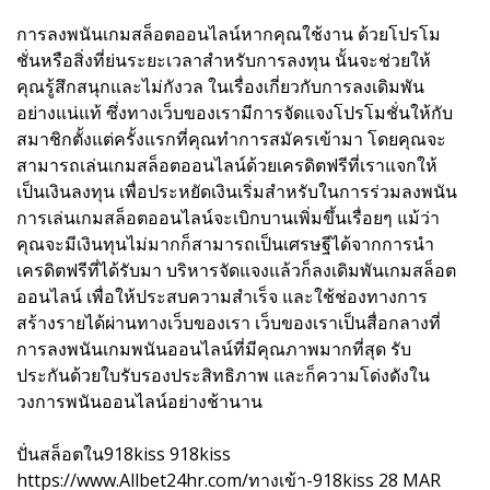
การลงพนันเกมสล็อตออนไลน์หากคุณใช้งาน ด้วยโปรโม
ชั่นหรือสิ่งที่ย่นระยะเวลาสำหรับการลงทุน นั้นจะช่วยให้
คุณรู้สึกสนุกและไม่กังวล ในเรื่องเกี่ยวกับการลงเดิมพัน
อย่างแน่แท้ ซึ่งทางเว็บของเรามีการจัดแจงโปรโมชั่นให้กับ
สมาชิกตั้งแต่ครั้งแรกที่คุณทำการสมัครเข้ามา โดยคุณจะ
สามารถเล่นเกมสล็อตออนไลน์ด้วยเครดิตฟรีที่เราแจกให้
เป็นเงินลงทุน เพื่อประหยัดเงินเริ่มสำหรับในการร่วมลงพนัน
การเล่นเกมสล็อตออนไลน์จะเบิกบานเพิ่มขึ้นเรื่อยๆ แม้ว่า
คุณจะมีเงินทุนไม่มากก็สามารถเป็นเศรษฐีได้จากการนำ
เครดิตฟรีที่ได้รับมา บริหารจัดแจงแล้วก็ลงเดิมพันเกมสล็อต
ออนไลน์ เพื่อให้ประสบความสำเร็จ และใช้ช่องทางการ
สร้างรายได้ผ่านทางเว็บของเรา เว็บของเราเป็นสื่อกลางที่
การลงพนันเกมพนันออนไลน์ที่มีคุณภาพมากที่สุด รับ
ประกันด้วยใบรับรองประสิทธิภาพ และก็ความโด่งดังใน
วงการพนันออนไลน์อย่างช้านาน
ปั่นสล็อตใน918kiss 918kiss
https://www.Allbet24hr.com/ทางเข้า-918kiss 28 MAR