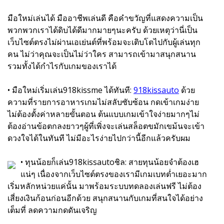
มือใหม่เล่นได้ มืออาชีพเล่นดี คือคำขวัญที่แสดงความเป็น
พวกพวกเราได้ดิบได้ดีมากมายๆนะครับ ด้วยเหตุว่านี่เป็น
เว็บไซต์ตรงไม่ผ่านเอเย่นต์ที่พร้อมจะเติบโตไปกับผู้เล่นทุก
คน ไม่ว่าคุณจะเป็นไม่ว่าใคร สามารถเข้ามาสนุกสนาน
รวมทั้งได้กำไรกับเกมของเราได้
• มือใหม่เริ่มเล่น918kissme ได้ทันที:
918kissauto
ด้วย
ความที่รายการอาหารเกมไม่สลับซับซ้อน กดเข้าเกมง่าย
ไม่ต้องตั้งค่าหลายขั้นตอน ต้นแบบเกมเข้าใจง่ายมากๆไม่
ต้องอ่านข้อตกลงยาวๆผู้ที่เพิ่งจะเล่นสล็อตขมักเขม้นจะเข้า
ดวงใจได้ในทันที ไม่มีอะไรง่ายไปกว่านี้อีกแล้วครับผม
• ทุนน้อยก็เล่น918kissautoชิล: สายทุนน้อยจำต้องเฮ
แน่ๆ เนื่องจากเว็บไซต์ตรงของเรามีเกมเบทต่ำเยอะมาก
เริ่มหลักหน่วยแค่นั้น มาพร้อมระบบทดลองเล่นฟรี ไม่ต้อง
เสี่ยงเงินก้อนก่อนอีกด้วย สนุกสนานกับเกมที่สนใจได้อย่าง
เต็มที่ ลดความกดดันเจริญ