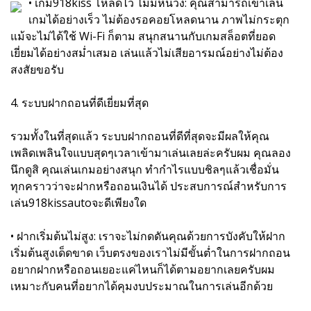
• เกม918kiss โหลดไว ไม่มีหน่วง: คุณสามารถเข้าเล่น
เกมได้อย่างเร็ว ไม่ต้องรอคอยโหลดนาน ภาพไม่กระตุก
แม้จะไม่ได้ใช้ Wi-Fi ก็ตาม สนุกสนานกับเกมสล็อตที่ยอด
เยี่ยมได้อย่างสม่ำเสมอ เล่นแล้วไม่เสียอารมณ์อย่างไม่ต้อง
สงสัยขอรับ
4. ระบบฝากถอนที่ดีเยี่ยมที่สุด
รวมทั้งในที่สุดแล้ว ระบบฝากถอนที่ดีที่สุดจะมีผลให้คุณ
เพลิดเพลินใจแบบสุดๆเวลาเข้ามาเล่นเลยล่ะครับผม คุณลอง
นึกดูสิ คุณเล่นเกมอย่างสนุก ทำกำไรแบบชิลๆแล้วเชื่อมั่น
ทุกคราวว่าจะฝากหรือถอนเงินได้ ประสบการณ์สำหรับการ
เล่น918kissautoจะดีเพียงใด
• ฝากเริ่มต้นไม่สูง: เราจะไม่กดดันคุณด้วยการบังคับให้ฝาก
เริ่มต้นสูงเด็ดขาด เว็บตรงของเราไม่มีขั้นต่ำในการฝากถอน
อยากฝากหรือถอนเยอะแค่ไหนก็ได้ตามอยากเลยครับผม
เหมาะกับคนที่อยากได้คุมงบประมาณในการเล่นอีกด้วย