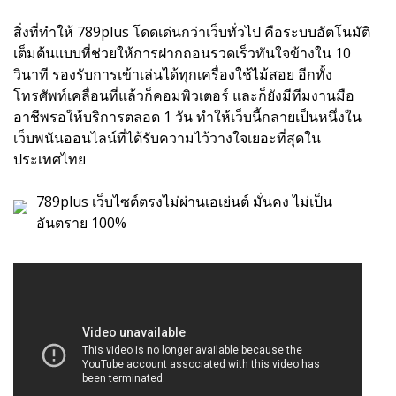
เต
อร์เ
สิ่งที่ทำให้ 789plus โดดเด่นกว่าเว็บทั่วไป คือระบบอัตโนมัติ
ใช้
เต็มต้นแบบที่ช่วยให้การฝากถอนรวดเร็วทันใจข้างใน 10
งาน
วินาที รองรับการเข้าเล่นได้ทุกเครื่องใช้ไม้สอย อีกทั้ง
ง่าย
โทรศัพท์เคลื่อนที่แล้วก็คอมพิวเตอร์ และก็ยังมีทีมงานมือ
ใคร
อาชีพรอให้บริการตลอด 1 วัน ทำให้เว็บนี้กลายเป็นหนึ่งใน
ก็
เว็บพนันออนไลน์ที่ได้รับความไว้วางใจเยอะที่สุดใน
ใช้
ประเทศไทย
งาน
ได้
789plus เว็บไซต์ตรงไม่ผ่านเอเย่นต์ มั่นคง ไม่เป็น
Top
อันตราย 100%
8
by
The