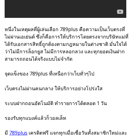
หนึ่งในเหตุผลที่ผู้เล่นเลือก 789plus คือความเป็นเว็บตรงที่
ไม่ผ่านเอเย่นต์ ซึ่งก็คือการให้บริการโดยตรงจากบริษัทแม่ที่
ได้รับเอกสารสิทธิ์ถูกต้องตามกฎหมายในต่างชาติ มั่นใจได้
ว่าไม่มีการล็อกยูส ไม่มีการหลอกลวง และทุกยอดเงินฝาก
สามารถถอนได้จริงแบบไม่จำกัด
จุดแข็งของ 789plus ที่เหนือกว่าเว็บทั่วๆไป
เว็บตรงไม่ผ่านคนกลาง ให้บริการอย่างโปร่งใส
ระบบฝากถอนอัตโนมัติ ทำรายการได้ตลอด 1 วัน
รองรับทุกแบงค์แล้วก็วอลเล็ท
มี
789plus
เครดิตฟรี แจกทุกเมื่อเชื่อวันทั้งสมาชิกใหม่และ