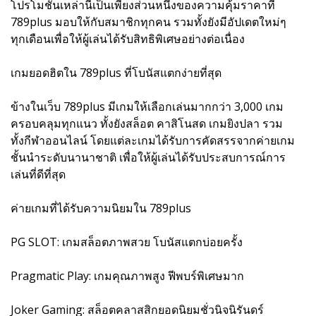
โปรโมชั่นเหล่านี้เป็นเพียงส่วนหนึ่งของความคุ้มราคาที่
789plus มอบให้กับสมาชิกทุกคน รวมทั้งยังมีอัปเดตใหม่ๆ
ทุกเดือนเพื่อให้ผู้เล่นได้รับสิทธิพิเศษอย่างต่อเนื่อง
เกมยอดฮิตใน 789plus ที่โบนัสแตกง่ายที่สุด
ข้างในเว็บ 789plus มีเกมให้เลือกเล่นมากกว่า 3,000 เกม
ครอบคลุมทุกแนว ทั้งยังสล็อต คาสิโนสด เกมยิงปลา รวม
ทั้งกีฬาออนไลน์ โดยแต่ละเกมได้รับการคัดสรรจากค่ายเกม
ชั้นนำระดับนานาชาติ เพื่อให้ผู้เล่นได้รับประสบการณ์การ
เล่นที่ดีที่สุด
ค่ายเกมที่ได้รับความนิยมใน 789plus
PG SLOT: เกมสล็อตภาพสวย โบนัสแตกบ่อยครั้ง
Pragmatic Play: เกมคุณภาพสูง ฟีพบร์พิเศษมาก
Joker Gaming: สล็อตคลาสสิกยอดนิยมชั่วนิจนิรันดร์