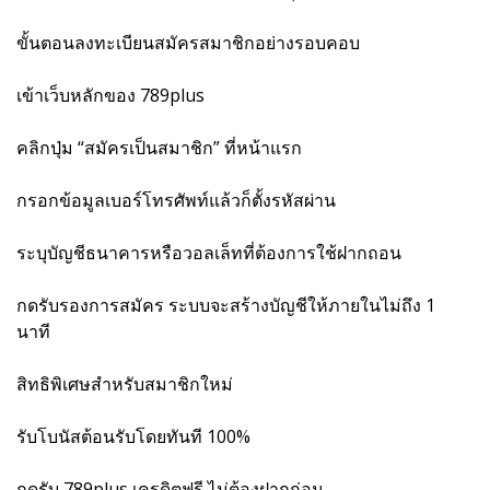
ขั้นตอนลงทะเบียนสมัครสมาชิกอย่างรอบคอบ
เข้าเว็บหลักของ 789plus
คลิกปุ่ม “สมัครเป็นสมาชิก” ที่หน้าแรก
กรอกข้อมูลเบอร์โทรศัพท์แล้วก็ตั้งรหัสผ่าน
ระบุบัญชีธนาคารหรือวอลเล็ทที่ต้องการใช้ฝากถอน
กดรับรองการสมัคร ระบบจะสร้างบัญชีให้ภายในไม่ถึง 1
นาที
สิทธิพิเศษสำหรับสมาชิกใหม่
รับโบนัสต้อนรับโดยทันที 100%
กดรับ 789plus เครดิตฟรี ไม่ต้องฝากก่อน