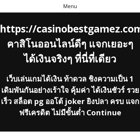
Skip
Menu
to
content
https://casinobestgamez.co
คาสิโนออนไลน์ดีๆ แจกเยอะๆ
ได้เงินจริงๆ ที่นี่ที่เดียว
เว็บเล่นเกมได้เงิน ท้าดวล ชิงความเป็น 1
เดิมพันกันอย่างเร้าใจ คุ้มค่า ได้เงินชัวร์ รวย
เร็ว สล็อต pg ออโต้ joker ยิงปลา ครบ แจก
ฟรีเครดิต ไม่มีขั้นต่ำ Continue