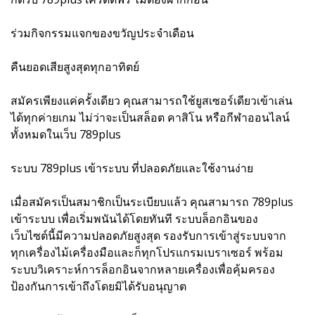
ร่วมกิจกรรมแจกของขวัญประจำเดือน
คืนยอดเสียสูงสุดทุกอาทิตย์
สมัครเพียงแค่ครั้งเดียว คุณสามารถใช้ยูสเซอร์เดียวเข้าเล่น
ได้ทุกค่ายเกม ไม่ว่าจะเป็นสล็อต คาสิโน หรือกีฬาออนไลน์
ทั้งหมดในเว็บ 789plus
ระบบ 789plus เข้าระบบ ที่ปลอดภัยและใช้งานง่าย
เมื่อสมัครเป็นสมาชิกเป็นระเบียบแล้ว คุณสามารถ 789plus
เข้าระบบ เพื่อเริ่มพนันได้โดยทันที ระบบล็อกอินของ
เว็บไซต์นี้มีความปลอดภัยสูงสุด รองรับการเข้าสู่ระบบจาก
ทุกเครื่องไม้เครื่องมือและก็ทุกโปรแกรมเบราเซอร์ พร้อม
ระบบวิเคราะห์การล็อกอินจากหลายเครื่องเพื่อคุ้มครอง
ป้องกันการเข้าถึงโดยมิได้รับอนุญาต